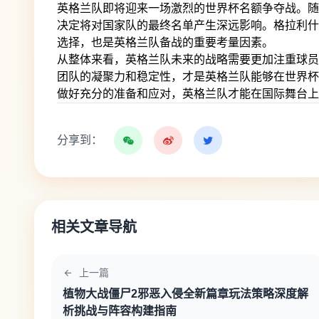
英格兰队即将迎来一场激烈的世界杯名额争夺战。随
决定将对国家队的最终名单产生深远影响。格拉利什
选择，也是英格兰队备战的重要考量因素。
从整体来看，英格兰队未来的战略需要更加注重球员
团队的凝聚力和稳定性，才是英格兰队能够在世界杯
做好充分的准备和应对，英格兰队才能在国际舞台上
分享到：
相关文章导航
上一篇
植物大战僵尸2邪恶入侵全新篇章玩法策略深度解
析挑战与阵容构建指南