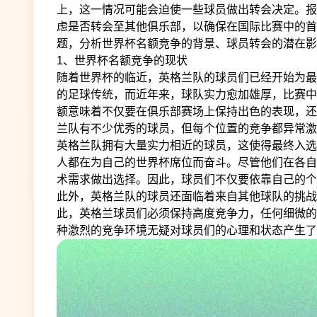
上，这一情况可能会迫使一些球员做出转会决定。报
虑是否转会至其他俱乐部，以确保在国际比赛中的首
题，分析世界杯名额竞争的背景、球员转会的潜在影
1、世界杯名额竞争的现状
随着世界杯的临近，英格兰队的球员们已经开始为最
的足球传统，而近年来，球队实力愈加雄厚，比赛中
额意味着不仅要在俱乐部赛场上保持出色的表现，还
兰队有不少优秀的球员，但每个位置的竞争都异常
英格兰队拥有大量实力相近的球员，这使得最终入选
人都在为自己的世界杯席位而奋斗。尽管他们在各自
术需求做出选择。因此，球员们不仅要依靠自己的个
此外，英格兰队的球员还面临着来自其他球队的挑战
此，英格兰球员们必须保持高度竞争力，任何细微的
种激烈的竞争环境无疑对球员们的心理和状态产生了