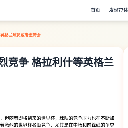
首页
发现
77
等英格兰球员或考虑转会
烈竞争 格拉利什等英格兰
，但随着即将到来的世界杯，球队的竞争压力也在不断加
着激烈的世界杯名额竞争，尤其是在中场和前锋线的争夺